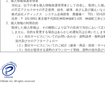
1、個人情報保護管理者
当社は、以下の者を個人情報保護管理者として任命し、取得した個
の不正アクセスやその不正使用、紛失、破壊、改ざん及び漏えいな
株式会社メディックス システム企画部長 齋藤修一 TEL：03-5280-
住所：〒 101-0051 東京都千代田区神田神保町1-105 神保町三井ビ
2、個人情報の利用目的
取得した個人情報は、その種類により以下の目的で当社において正
しません。目的を変更する場合はあらかじめ通知又は公表いたしま
（１）当社サービスについてのお問い合わせ・資料請求・無料診
送付及びそのアフターフォロー
（２）貴社サービスについてのご紹介（媒体・商品・技術・サー
（３）当社が提供する資料のダウンロード登録、資料の送付及び
（４）セミナーの申し込み、セミナーの予約、通知及びそのアフ
3、個人情報の第三者への提供または委託
取得した個人情報は、以下に掲げる場合に限り第2項に記載する条
いただくことがあります。
（１）当社の業務委託先が、当社に代ってダイレクトメール、電
合
（２）当社の業務委託先が、当社に代ってアフターサービスなど
©Medix Inc. All rights reserved.
（３）統計的情報を提供する目的で、個々の個人情報を集積又は
統計データを開示する場合
（４）法令の規定による場合
（５）ご本人および第三者の生命、健康、財産、などの重大な利
4、提供または委託する際の当該協力会社との守秘契約