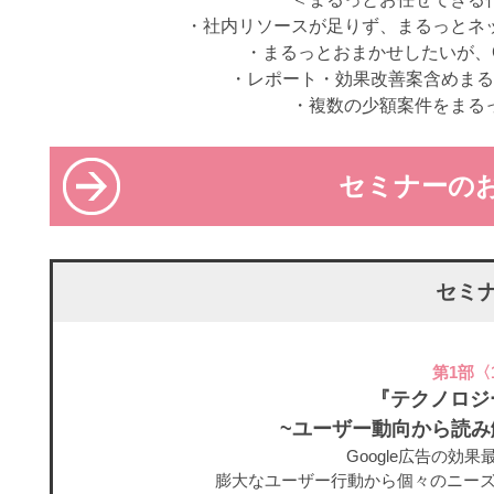
・社内リソースが足りず、まるっとネ
・まるっとおまかせしたいが、G
・レポート・効果改善案含めまる
・複数の少額案件をまる
セミナーの
セミ
第1部〈1
『テクノロジ
~ユーザー動向から読み
Google広告の効
膨大なユーザー行動から個々のニー