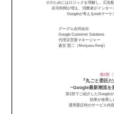
そのためにはロジックを理解し、広告
在宅時間が増え、消費者がインター
Googleが考えるwebマ
グーグル合同会社
Google Customer Solutions
代理店営業マネージャー
森安 賢二（Moriyasu Kenji）
第2部〈1
『丸ごと委託だ
~Google最新潮
第1部でご紹介したGoogl
効果が改善し
運用委託時のサービス内